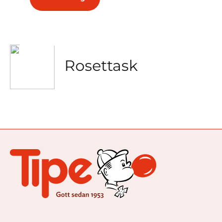
Pralinask 6-pack
Rosettask