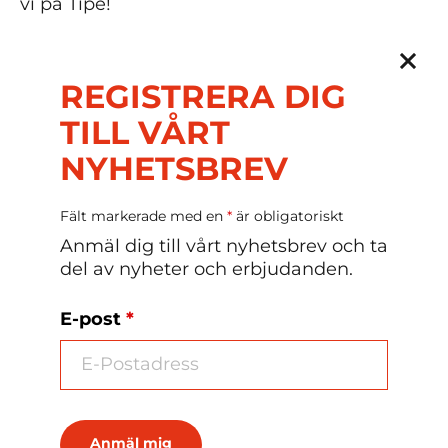
vi på Tipe!
REGISTRERA DIG
Cellofanpåse
TILL VÅRT
NYHETSBREV
Fönsterask
Fält markerade med en
*
är obligatoriskt
Anmäl dig till vårt nyhetsbrev och ta
del av nyheter och erbjudanden.
E-post
*
Guldask