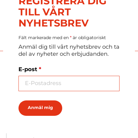
REGISTRERA DIG
TILL VÅRT
Ladda ner tryckmall
NYHETSBREV
Fält markerade med en
*
är obligatoriskt
Anmäl dig till vårt nyhetsbrev och ta
del av nyheter och erbjudanden.
Mer choklad
E-post
*
Chokladbitar
Chokladfyrkanter