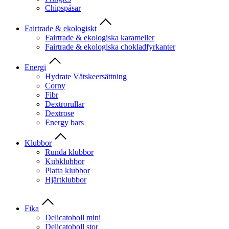
Chipspåsar
Fairtrade & ekologiskt
Fairtrade & ekologiska karameller
Fairtrade & ekologiska chokladfyrkanter
Energi
Hydrate Vätskeersättning
Corny
Fibr
Dextrorullar
Dextrose
Energy bars
Klubbor
Runda klubbor
Kubklubbor
Platta klubbor
Hjärtklubbor
Fika
Delicatoboll mini
Delicatoboll stor