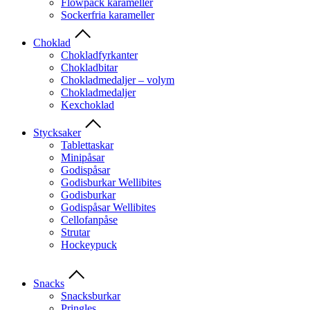
Flowpack karameller
Sockerfria karameller
Choklad
Chokladfyrkanter
Chokladbitar
Chokladmedaljer – volym
Chokladmedaljer
Kexchoklad
Stycksaker
Tablettaskar
Minipåsar
Godispåsar
Godisburkar Wellibites
Godisburkar
Godispåsar Wellibites
Cellofanpåse
Strutar
Hockeypuck
Snacks
Snacksburkar
Pringles