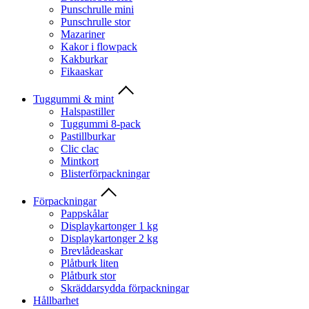
Punschrulle mini
Punschrulle stor
Mazariner
Kakor i flowpack
Kakburkar
Fikaaskar
Tuggummi & mint
Halspastiller
Tuggummi 8-pack
Pastillburkar
Clic clac
Mintkort
Blisterförpackningar
Förpackningar
Pappskålar
Displaykartonger 1 kg
Displaykartonger 2 kg
Brevlådeaskar
Plåtburk liten
Plåtburk stor
Skräddarsydda förpackningar
Hållbarhet