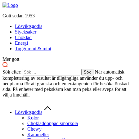
Gott sedan 1953
Lösviktsgodis
Stycksaker
Choklad
Energi
Tuggummi & mint
Mer gott
Sök efter:
När automatisk
komplettering av resultat är tillgängliga använder du upp- och
nedpilarna för att granska och enter-tangenten för besöka önskad
sida. På enheter med pekskärm kan man peka eller svepa för att
välja innehåll.
Lösviktsgodis
Kolor
Chokladdoppad smörkola
Chewy
Karameller