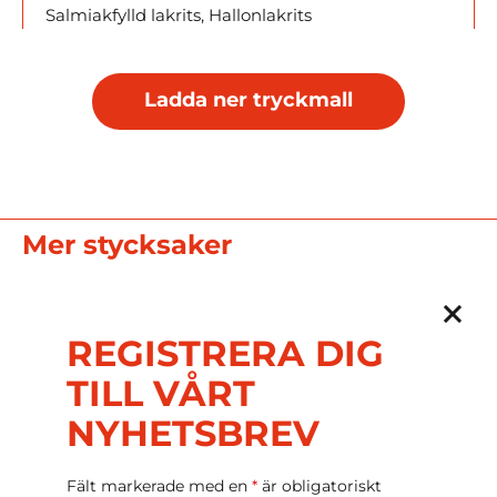
Salmiakfylld lakrits, Hallonlakrits
Ladda ner tryckmall
Mer stycksaker
REGISTRERA DIG
Cellofanpåse
TILL VÅRT
NYHETSBREV
Fruity Bites
Fält markerade med en
*
är obligatoriskt