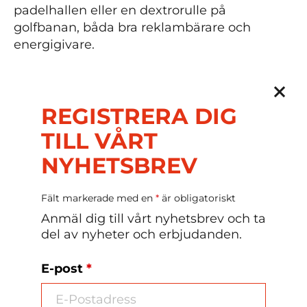
padelhallen eller en dextrorulle på
golfbanan, båda bra reklambärare och
energigivare.
Corny
REGISTRERA DIG
TILL VÅRT
NYHETSBREV
Dextrorullar
Fält markerade med en
*
är obligatoriskt
Anmäl dig till vårt nyhetsbrev och ta
del av nyheter och erbjudanden.
E-post
*
Dextrose