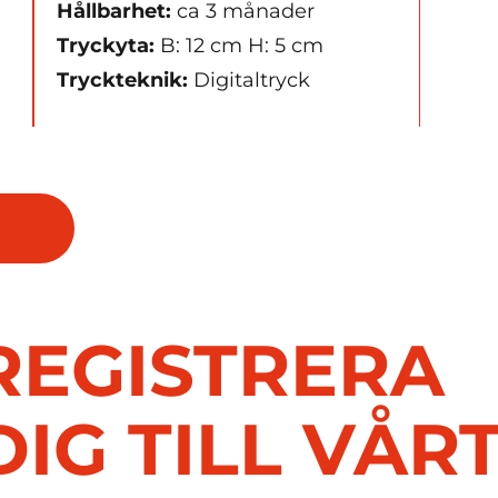
Hållbarhet:
ca 3 månader
Tryckyta:
B: 12 cm H: 5 cm
Tryckteknik:
Digitaltryck
l
REGISTRERA
DIG TILL VÅR
oboll mini