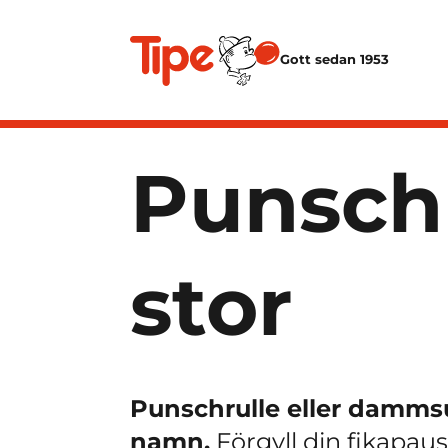
Gott sedan 1953
Punsch
stor
Punschrulle eller damms
namn.
Förgyll din fikapaus