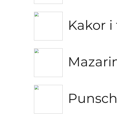
Kakor i
Mazari
Punschr