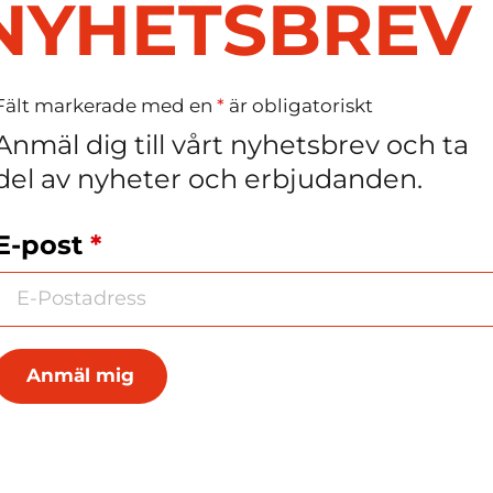
NYHETSBREV
Fält markerade med en
*
är obligatoriskt
oboll stor
Anmäl dig till vårt nyhetsbrev och ta
del av nyheter och erbjudanden.
E-post
*
ar
kar