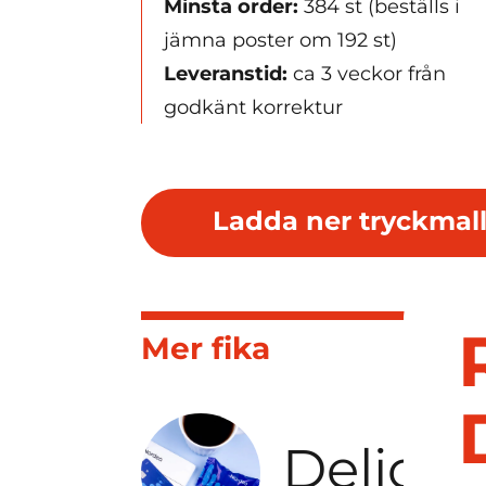
Minsta order:
384 st (beställs i
jämna poster om 192 st)
Leveranstid:
ca 3 veckor från
godkänt korrektur
Ladda ner tryckmal
Mer fika
Delicat