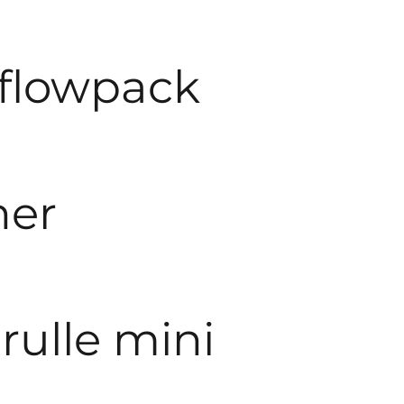
 flowpack
ner
ulle mini