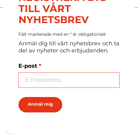
TILL VÅRT
Mer energi
NYHETSBREV
Fält markerade med en
*
är obligatoriskt
Corny
Anmäl dig till vårt nyhetsbrev och ta
del av nyheter och erbjudanden.
E-post
*
Dextrorullar
Energy bars