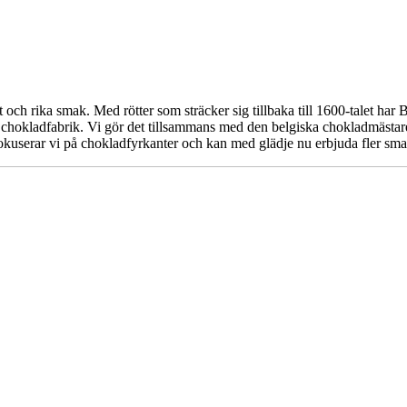
t och rika smak. Med rötter som sträcker sig tillbaka till 1600-talet ha
nar chokladfabrik. Vi gör det tillsammans med den belgiska chokladmästa
 fokuserar vi på chokladfyrkanter och kan med glädje nu erbjuda fler s