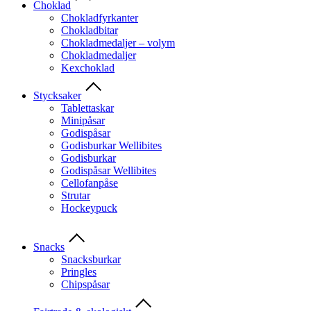
Choklad
Chokladfyrkanter
Chokladbitar
Chokladmedaljer – volym
Chokladmedaljer
Kexchoklad
Stycksaker
Tablettaskar
Minipåsar
Godispåsar
Godisburkar Wellibites
Godisburkar
Godispåsar Wellibites
Cellofanpåse
Strutar
Hockeypuck
Snacks
Snacksburkar
Pringles
Chipspåsar