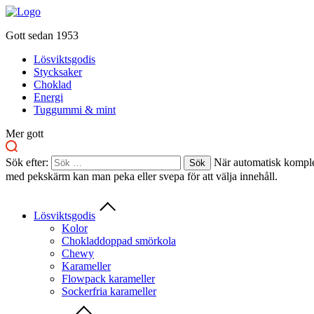
Gott sedan 1953
Lösviktsgodis
Stycksaker
Choklad
Energi
Tuggummi & mint
Mer gott
Sök efter:
När automatisk komplet
med pekskärm kan man peka eller svepa för att välja innehåll.
Lösviktsgodis
Kolor
Chokladdoppad smörkola
Chewy
Karameller
Flowpack karameller
Sockerfria karameller