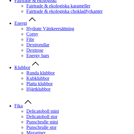
Fairtrade & ekologiskt
Fairtrade & ekologiska karameller
Fairtrade & ekologiska chokladfyrkanter
Energi
Hydrate Vätskeersättning
Corny
Fibr
Dextrorullar
Dextrose
Energy bars
Klubbor
Runda klubbor
Kubklubbor
Platta klubbor
Hjärtklubbor
Fika
Delicatoboll mini
Delicatoboll stor
Punschrulle mini
Punschrulle stor
Mazariner