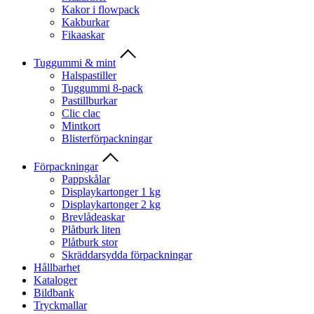
Kakor i flowpack
Kakburkar
Fikaaskar
Tuggummi & mint
Halspastiller
Tuggummi 8-pack
Pastillburkar
Clic clac
Mintkort
Blisterförpackningar
Förpackningar
Pappskålar
Displaykartonger 1 kg
Displaykartonger 2 kg
Brevlådeaskar
Plåtburk liten
Plåtburk stor
Skräddarsydda förpackningar
Hållbarhet
Kataloger
Bildbank
Tryckmallar