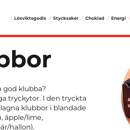
Lösviktsgodis
Stycksaker
Choklad
Energi
bbor
 god klubba?
 tryckytor. I den tryckta
slagna klubbor i blandade
, äpple/lime,
är/hallon).