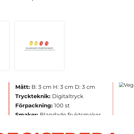
Mått:
B: 3 cm H: 3 cm D: 3 cm
Tryckteknik:
Digitaltryck
Förpackning:
100 st
Smaker:
Blandade fruktsmaker
(citron/apelsin, äpple/lime,
björnbär/svartvinbär,