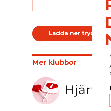
Ladda ner tryckmal
Mer klubbor
Hjärtk