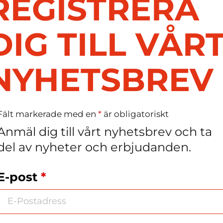
REGISTRERA
körsbär/hallon)
DIG TILL VÅR
NYHETSBREV
l
Fält markerade med en
*
är obligatoriskt
Anmäl dig till vårt nyhetsbrev och ta
del av nyheter och erbjudanden.
lubbor
E-post
*