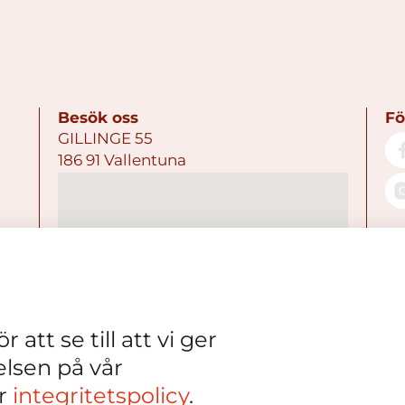
Besök oss
Fö
GILLINGE 55
186 91 Vallentuna
 att se till att vi ger
elsen på vår
år
integritetspolicy
.