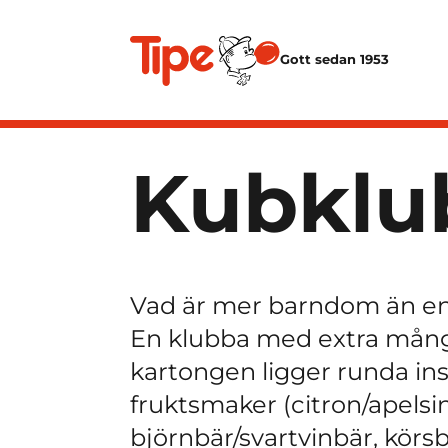
Gott sedan 1953
Kubklu
Vad är mer barndom än en
En klubba med extra många
kartongen ligger runda in
fruktsmaker (citron/apelsin
björnbär/svartvinbär, körsb