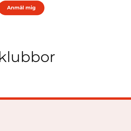
klubbor
klubbor