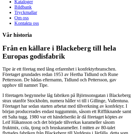
Kataloger
Bildbank
Tryckmallar
Om oss
Kontakta oss
Vår historia
Från en källare i Blackeberg till hela
Europas godisfabrik
Tipe är ett företag med lång erfarenhet i konfektyrbranschen.
Företaget grundades redan 1953 av Hertha Tidlund och Rune
Pettersson. De bådas efternamn, Tidlund och Pettersson, gav
upphov till namnet Tipe.
I företagets begynnelse låg fabriken på Björnsonsgatan i Blackeberg
strax utanför Stockholm, numera håller vi till i Gillinge, Vallentuna.
Företaget har sedan starten arbetat med tillverkning av konfektyr. I
början producerades endast tuggummin, såsom ett Riffliknande samt
ett Salta tugg. 1980 var ett händelserikt år då företaget köptes av
Leif Håkansson och det började tillverkas karameller såsom
fruktmix, cola, tjong och bruskarameller. I mitten av 80-talet
flyttades fabriken från Blackeberg till Veddesta i Järfälla, detta som