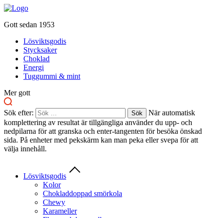
Gott sedan 1953
Lösviktsgodis
Stycksaker
Choklad
Energi
Tuggummi & mint
Mer gott
Sök efter:
När automatisk
komplettering av resultat är tillgängliga använder du upp- och
nedpilarna för att granska och enter-tangenten för besöka önskad
sida. På enheter med pekskärm kan man peka eller svepa för att
välja innehåll.
Lösviktsgodis
Kolor
Chokladdoppad smörkola
Chewy
Karameller