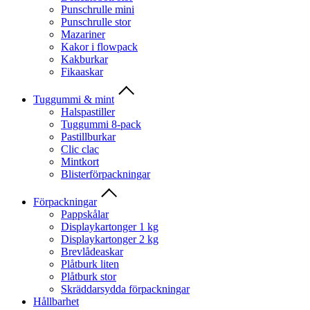
Punschrulle mini
Punschrulle stor
Mazariner
Kakor i flowpack
Kakburkar
Fikaaskar
Tuggummi & mint
Halspastiller
Tuggummi 8-pack
Pastillburkar
Clic clac
Mintkort
Blisterförpackningar
Förpackningar
Pappskålar
Displaykartonger 1 kg
Displaykartonger 2 kg
Brevlådeaskar
Plåtburk liten
Plåtburk stor
Skräddarsydda förpackningar
Hållbarhet