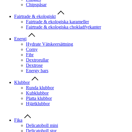
Chipspåsar
Fairtrade & ekologiskt
Fairtrade & ekologiska karameller
Fairtrade & ekologiska chokladfyrkanter
Energi
Hydrate Vätskeersättning
Corny
Fibr
Dextrorullar
Dextrose
Energy bars
Klubbor
Runda klubbor
Kubklubbor
Platta klubbor
Hjärtklubbor
Fika
Delicatoboll mini
Delicatoboll stor