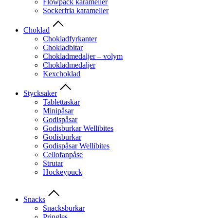
Flowpack karameller
Sockerfria karameller
Choklad
Chokladfyrkanter
Chokladbitar
Chokladmedaljer – volym
Chokladmedaljer
Kexchoklad
Stycksaker
Tablettaskar
Minipåsar
Godispåsar
Godisburkar Wellibites
Godisburkar
Godispåsar Wellibites
Cellofanpåse
Strutar
Hockeypuck
Snacks
Snacksburkar
Pringles