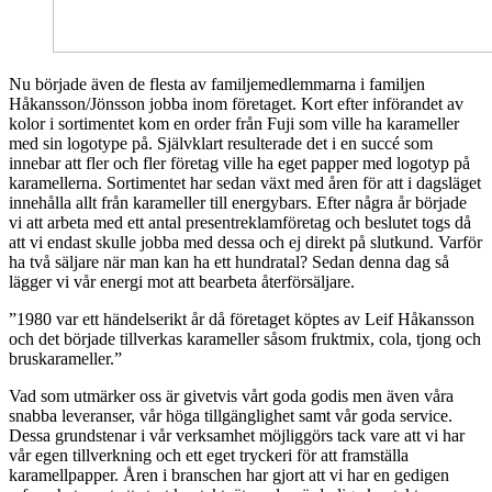
Nu började även de flesta av familjemedlemmarna i familjen
Håkansson/Jönsson jobba inom företaget. Kort efter införandet av
kolor i sortimentet kom en order från Fuji som ville ha karameller
med sin logotype på. Självklart resulterade det i en succé som
innebar att fler och fler företag ville ha eget papper med logotyp på
karamellerna. Sortimentet har sedan växt med åren för att i dagsläget
innehålla allt från karameller till energybars. Efter några år började
vi att arbeta med ett antal presentreklamföretag och beslutet togs då
att vi endast skulle jobba med dessa och ej direkt på slutkund. Varför
ha två säljare när man kan ha ett hundratal? Sedan denna dag så
lägger vi vår energi mot att bearbeta återförsäljare.
”1980 var ett händelserikt år då företaget köptes av Leif Håkansson
och det började tillverkas karameller såsom fruktmix, cola, tjong och
bruskarameller.”
Vad som utmärker oss är givetvis vårt goda godis men även våra
snabba leveranser, vår höga tillgänglighet samt vår goda service.
Dessa grundstenar i vår verksamhet möjliggörs tack vare att vi har
vår egen tillverkning och ett eget tryckeri för att framställa
karamellpapper. Åren i branschen har gjort att vi har en gedigen