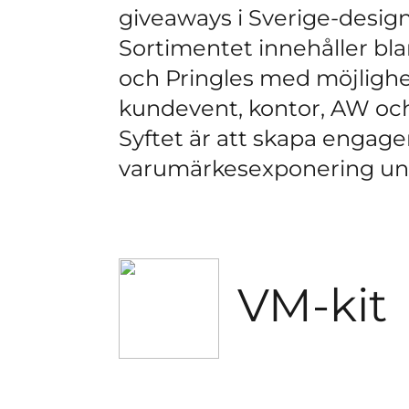
giveaways i Sverige-design
Sortimentet innehåller bl
och Pringles med möjlighet
kundevent, kontor, AW oc
Syftet är att skapa enga
varumärkesexponering und
VM-kit