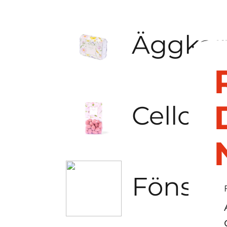
Äggkar
Cellofa
Fönste