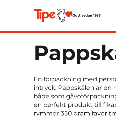
Gott sedan 1953
Pappsk
En förpackning med personl
intryck. Pappskålen är en 
både som gåvoförpackning o
en perfekt produkt till fik
rymmer 350 gram favoritmi