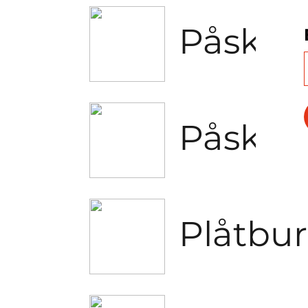
Påskas
Påskstr
Plåtbur