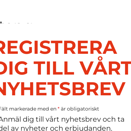
tong
REGISTRERA
DIG TILL VÅR
npåse
NYHETSBREV
rask
Fält markerade med en
*
är obligatoriskt
Anmäl dig till vårt nyhetsbrev och ta
del av nyheter och erbjudanden.