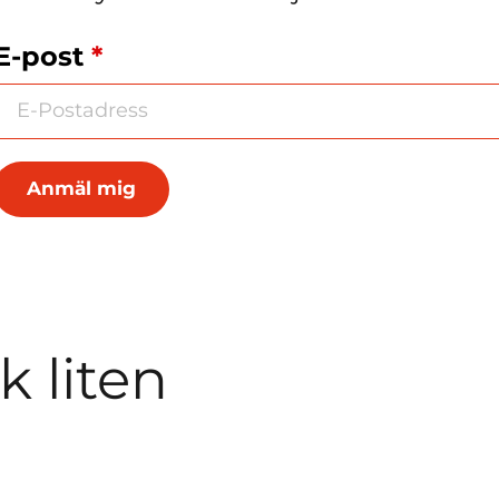
k
E-post
*
ut
k liten