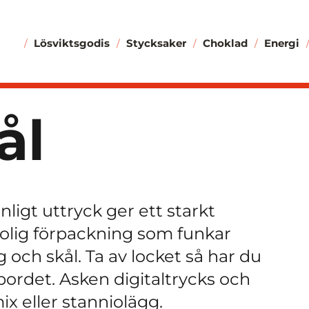
Lösviktsgodis
Stycksaker
Choklad
Energi
ål
igt uttryck ger ett starkt
rolig förpackning som funkar
ch skål. Ta av locket så har du
abordet. Asken digitaltrycks och
x eller stanniolägg.