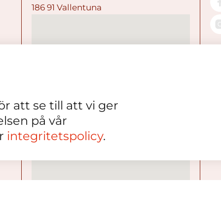
186 91 Vallentuna
 att se till att vi ger
elsen på vår
år
integritetspolicy
.