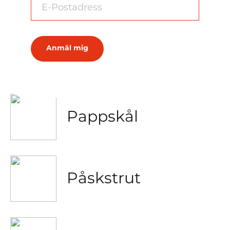
Fönsterask
Pappskål
Påskstrut