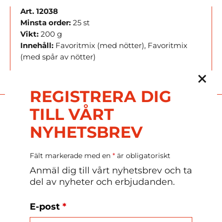
Art. 12038
Minsta order:
25 st
Vikt:
200 g
Innehåll:
Favoritmix (med nötter), Favoritmix
(med spår av nötter)
Mått:
B: 17,4 D: 2,6 H: 11,2 cm
REGISTRERA DIG
Mer påskförpackningar
TILL VÅRT
NYHETSBREV
Äggkartong
Fält markerade med en
*
är obligatoriskt
Anmäl dig till vårt nyhetsbrev och ta
del av nyheter och erbjudanden.
E-post
*
Cellofanpåse