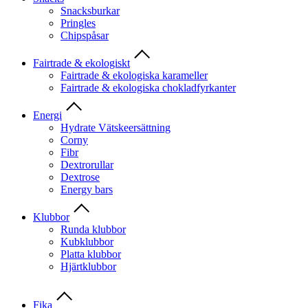
Snacksburkar
Pringles
Chipspåsar
Fairtrade & ekologiskt
Fairtrade & ekologiska karameller
Fairtrade & ekologiska chokladfyrkanter
Energi
Hydrate Vätskeersättning
Corny
Fibr
Dextrorullar
Dextrose
Energy bars
Klubbor
Runda klubbor
Kubklubbor
Platta klubbor
Hjärtklubbor
Fika