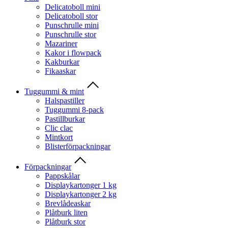
Delicatoboll mini
Delicatoboll stor
Punschrulle mini
Punschrulle stor
Mazariner
Kakor i flowpack
Kakburkar
Fikaaskar
Tuggummi & mint
Halspastiller
Tuggummi 8-pack
Pastillburkar
Clic clac
Mintkort
Blisterförpackningar
Förpackningar
Pappskålar
Displaykartonger 1 kg
Displaykartonger 2 kg
Brevlådeaskar
Plåtburk liten
Plåtburk stor