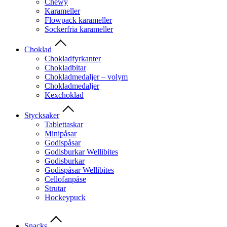
Chewy
Karameller
Flowpack karameller
Sockerfria karameller
Choklad
Chokladfyrkanter
Chokladbitar
Chokladmedaljer – volym
Chokladmedaljer
Kexchoklad
Stycksaker
Tablettaskar
Minipåsar
Godispåsar
Godisburkar Wellibites
Godisburkar
Godispåsar Wellibites
Cellofanpåse
Strutar
Hockeypuck
Snacks