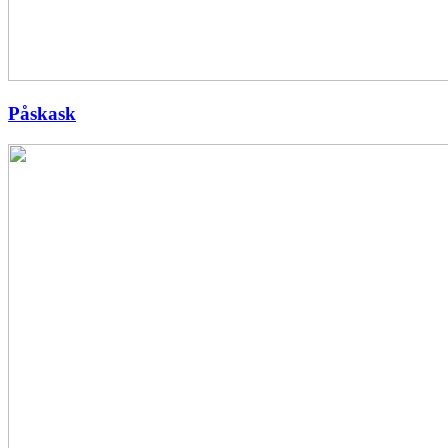
Påskask