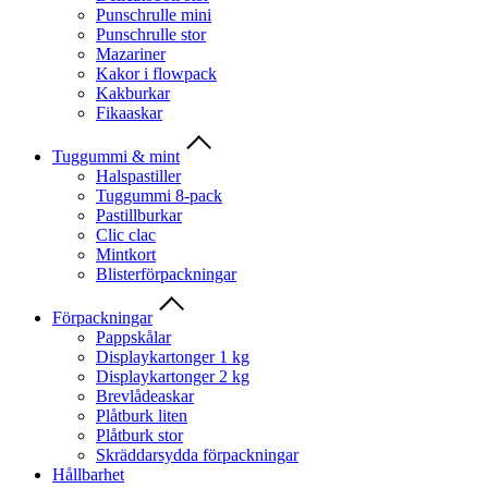
Punschrulle mini
Punschrulle stor
Mazariner
Kakor i flowpack
Kakburkar
Fikaaskar
Tuggummi & mint
Halspastiller
Tuggummi 8-pack
Pastillburkar
Clic clac
Mintkort
Blisterförpackningar
Förpackningar
Pappskålar
Displaykartonger 1 kg
Displaykartonger 2 kg
Brevlådeaskar
Plåtburk liten
Plåtburk stor
Skräddarsydda förpackningar
Hållbarhet