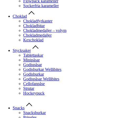
Flowpack karameller
Sockerfria karameller
Choklad
Chokladfyrkanter
Chokladbitar
Chokladmedaljer – volym
Chokladmedaljer
Kexchoklad
Stycksaker
Tablettaskar
Minipåsar
Godispåsar
Godisburkar Wellibites
Godisburkar
Godispåsar Wellibites
Cellofanpåse
Strutar
Hockeypuck
Snacks
Snacksburkar
Pringles