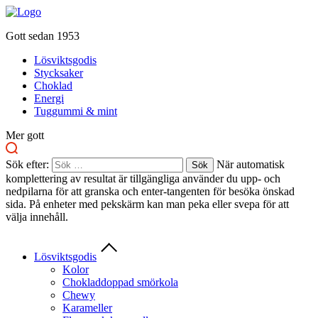
Gott sedan 1953
Lösviktsgodis
Stycksaker
Choklad
Energi
Tuggummi & mint
Mer gott
Sök efter:
När automatisk
komplettering av resultat är tillgängliga använder du upp- och
nedpilarna för att granska och enter-tangenten för besöka önskad
sida. På enheter med pekskärm kan man peka eller svepa för att
välja innehåll.
Lösviktsgodis
Kolor
Chokladdoppad smörkola
Chewy
Karameller