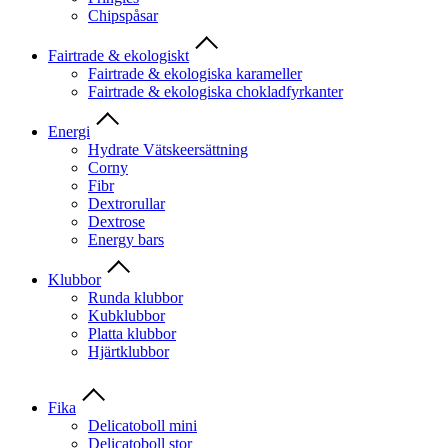
Chipspåsar
Fairtrade & ekologiskt
Fairtrade & ekologiska karameller
Fairtrade & ekologiska chokladfyrkanter
Energi
Hydrate Vätskeersättning
Corny
Fibr
Dextrorullar
Dextrose
Energy bars
Klubbor
Runda klubbor
Kubklubbor
Platta klubbor
Hjärtklubbor
Fika
Delicatoboll mini
Delicatoboll stor